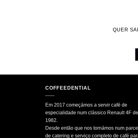
QUER SA
COFFEEDENTIAL
Em 2017 começámos a servir café de
especialidade num clássico Renault 4F d
1982.
Desde então que nos tornámos num parce
de catering e serviço completo de café par