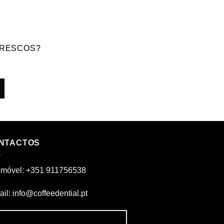
FRESCOS?
NTACTOS
emóvel: +351 911756538
il: info@coffeedential.pt